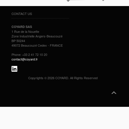
CONTACT US
COYARD SAS
1 Rue de la Nouette
Zone Industrielle Angers-Beaucouzé
BP 50244
49072 Beaucouzé Cedex - FRANCE
Phone: +33 2 41 72 10 20
contact@coyard.fr
Copyrights © 2026 COYARD. All Rights Reserved