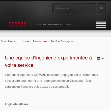
Vous êtes ici :
Home
»
Savoir-faire
»
Service Conception
Coyard
Une équipe d'ingénierie expérimentée à
Produits
votre service
Secteurs
Gamme de produits
L'équipe d'ingénierie COYARD possède l'engagement et l'expérience
Savoir-faire
nécessaire pour fournir une large gamme de services quant à la
Robinet-vanne
Marine
conception, l'analyse et les tests de ses produits.
Documentation
Robinet à soupape
Energie
Service Conception
Logiciels utilisés :
Contact
Robinet à tournant
Industrie
Fabrication