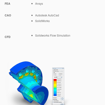
FEA
Ansys
Robinet à papillon
Service Qualité
CAO
Autodesk AutoCad
Clapet de non retour
SolidWorks
Filtre
Solidworks Flow Simulation
CFD
Sur mesure